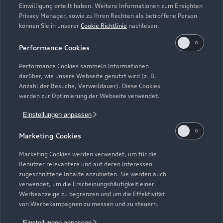
Einwilligung erteilt haben. Weitere Informationen zum Ensighten
Modelle
Privacy Manager, sowie zu Ihren Rechten als betroffene Person
können Sie in unserer
Cookie Richtlinie
nachlesen.
Kaufen & leasen
Alle Modelle
Performance Cookies
Modelle vergleichen
Service & Zubehör
Performance Cookies sammeln Informationen
Neuwagensuche
darüber, wie unsere Webseite genutzt wird (z. B.
Elektromodelle
Anzahl der Besuche, Verweildauer). Diese Cookies
Gebrauchtwagensuche
Support
werden zur Optimierung der Webseite verwendet.
Saisonale Angebote
Plug-in-Hybride
Gebrauchtwagen
Einstellungen anpassen
Audi Services
Über Audi
Kundenservice
Finanzierung
Marketing Cookies
Garantie
Händlersuche
Aktionen & Angebote
Unternehmen
Marketing Cookies werden verwendet, um für die
Audi digital services
Benutzer relevantere und auf deren Interessen
Audi Code
Geschäftskunden
Karriere
zugeschnittene Inhalte anzubieten. Sie werden auch
myAudi
verwendet, um die Erscheinungshäufigkeit einer
Häufige Fragen (FAQ)
Investor Relations
Werbeanzeige zu begrenzen und um die Effektivität
© 2026 AUDI AG. Alle Rechte vorbehalten
von Werbekampagnen zu messen und zu steuern.
Audi Online Beratung
Presse & Media Center
Impressum
Rechtliches
Hinweisgebersystem
Einstellungen anpassen