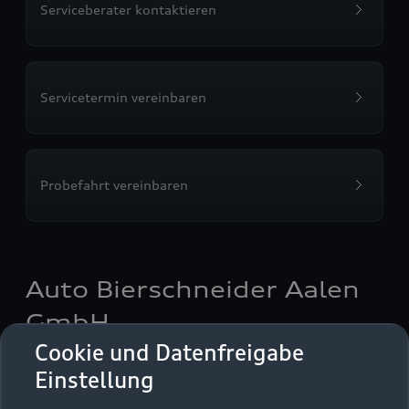
Serviceberater kontaktieren
Servicetermin vereinbaren
Probefahrt vereinbaren
Auto Bierschneider Aalen
GmbH
Cookie und Datenfreigabe
Autoverkauf
Servicepartner
Einstellung
Audi Gebrauchtwagen :plus
e-tron
Service R8