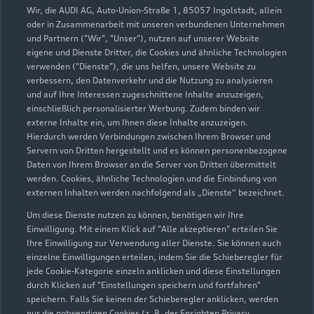
Audi on Demand
Wir, die AUDI AG, Auto-Union-Straße 1, 85057 Ingolstadt, allein
oder in Zusammenarbeit mit unseren verbundenen Unternehmen
und Partnern ("Wir", "Unser"), nutzen auf unserer Website
eigene und Dienste Dritter, die Cookies und ähnliche Technologien
verwenden ("Dienste"), die uns helfen, unsere Website zu
verbessern, den Datenverkehr und die Nutzung zu analysieren
und auf Ihre Interessen zugeschnittene Inhalte anzuzeigen,
einschließlich personalisierter Werbung. Zudem binden wir
externe Inhalte ein, um Ihnen diese Inhalte anzuzeigen.
Hierdurch werden Verbindungen zwischen Ihrem Browser und
Servern von Dritten hergestellt und es können personenbezogene
Daten von Ihrem Browser an die Server von Dritten übermittelt
werden. Cookies, ähnliche Technologien und die Einbindung von
externen Inhalten werden nachfolgend als „Dienste“ bezeichnet.
Um diese Dienste nutzen zu können, benötigen wir Ihre
Obere Bahnstraße 78
Einwilligung. Mit einem Klick auf "Alle akzeptieren" erteilen Sie
73431 Aalen
Ihre Einwilligung zur Verwendung aller Dienste. Sie können auch
einzelne Einwilligungen erteilen, indem Sie die Schieberegler für
jede Cookie-Kategorie einzeln anklicken und diese Einstellungen
07361 9450
durch Klicken auf "Einstellungen speichern und fortfahren"
speichern. Falls Sie keinen der Schieberegler anklicken, werden
info.aalen@bierschneider.de
nur die notwendigen Cookies (z. B. der Ensighten Privacy