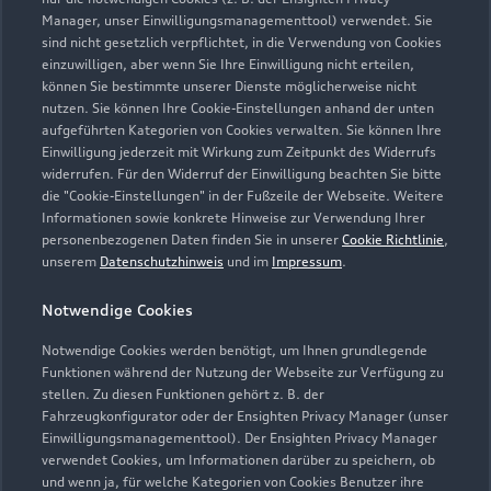
Manager, unser Einwilligungsmanagementtool) verwendet. Sie
sind nicht gesetzlich verpflichtet, in die Verwendung von Cookies
Kontaktdaten herunterladen
einzuwilligen, aber wenn Sie Ihre Einwilligung nicht erteilen,
können Sie bestimmte unserer Dienste möglicherweise nicht
nutzen. Sie können Ihre Cookie-Einstellungen anhand der unten
aufgeführten Kategorien von Cookies verwalten. Sie können Ihre
Öffnungszeiten
Einwilligung jederzeit mit Wirkung zum Zeitpunkt des Widerrufs
widerrufen. Für den Widerruf der Einwilligung beachten Sie bitte
die "Cookie-Einstellungen" in der Fußzeile der Webseite. Weitere
Informationen sowie konkrete Hinweise zur Verwendung Ihrer
Verkauf
personenbezogenen Daten finden Sie in unserer
Cookie Richtlinie
,
Geschlossen
,
öffnet am
Montag 09:00
unserem
Datenschutzhinweis
und im
Impressum
.
Notwendige Cookies
Service
Geschlossen
,
öffnet am
Montag 07:00
Notwendige Cookies werden benötigt, um Ihnen grundlegende
Funktionen während der Nutzung der Webseite zur Verfügung zu
stellen. Zu diesen Funktionen gehört z. B. der
Fahrzeugkonfigurator oder der Ensighten Privacy Manager (unser
Einwilligungsmanagementtool). Der Ensighten Privacy Manager
Zurück nach oben
verwendet Cookies, um Informationen darüber zu speichern, ob
und wenn ja, für welche Kategorien von Cookies Benutzer ihre