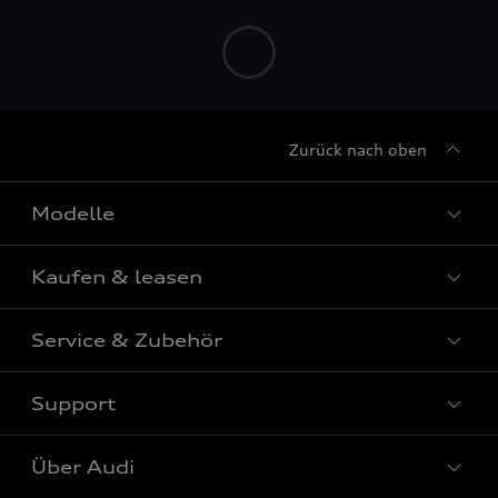
Zurück nach oben
Modelle
Kaufen & leasen
Alle Modelle
Modelle vergleichen
Service & Zubehör
Neuwagensuche
Elektromodelle
Gebrauchtwagensuche
Support
Saisonale Angebote
Plug-in-Hybride
Gebrauchtwagen
Audi Services
Über Audi
Kundenservice
Finanzierung