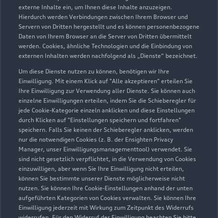
durch den Händler wider. Wir nutzen dafür sowohl DAT
externe Inhalte ein, um Ihnen diese Inhalte anzuzeigen.
Marktdaten als auch aktuelle Marktpreise. Der gezeigte Wert
Hierdurch werden Verbindungen zwischen Ihrem Browser und
dient zur Orientierung - Wert beeinflussende
Servern von Dritten hergestellt und es können personenbezogene
Regionalfaktoren, Sonderausstattungen und der individuelle
Daten von Ihrem Browser an die Server von Dritten übermittelt
werden. Cookies, ähnliche Technologien und die Einbindung von
Zustand Ihres Fahrzeugs können hier nicht vollends
externen Inhalten werden nachfolgend als „Dienste“ bezeichnet.
berücksichtigt werden. Aus diesen Gründen kann die
endgültige Bewertung erst nach einer Prüfung des Fahrzeugs
Um diese Dienste nutzen zu können, benötigen wir Ihre
Einwilligung. Mit einem Klick auf "Alle akzeptieren" erteilen Sie
durch den Audi Partner bzw. einen Kfz-Sachverständigen
Ihre Einwilligung zur Verwendung aller Dienste. Sie können auch
erfolgen.
einzelne Einwilligungen erteilen, indem Sie die Schieberegler für
jede Cookie-Kategorie einzeln anklicken und diese Einstellungen
3
Ein Angebot der Audi Leasing, Zweigniederlassung der
durch Klicken auf "Einstellungen speichern und fortfahren"
Volkswagen Leasing GmbH, Gifhorner Str. 57, 38112
speichern. Falls Sie keinen der Schieberegler anklicken, werden
Braunschweig, für Privatkunden und gewerbliche
nur die notwendigen Cookies (z. B. der Ensighten Privacy
Einzelabnehmer.
Manager, unser Einwilligungsmanagementtool) verwendet. Sie
sind nicht gesetzlich verpflichtet, in die Verwendung von Cookies
4
Diese Leistung umfasst den Anspruch auf eine begrenzte
einzuwilligen, aber wenn Sie Ihre Einwilligung nicht erteilen,
können Sie bestimmte unserer Dienste möglicherweise nicht
Übernahme der Kosten bis zu 35 Euro für Ersatzmobilität (z.B.
nutzen. Sie können Ihre Cookie-Einstellungen anhand der unten
Mietwagen). Der Partner entscheidet über die Art der
aufgeführten Kategorien von Cookies verwalten. Sie können Ihre
Ersatzmobilität. Die Ersatzmobilität gilt nur in
Einwilligung jederzeit mit Wirkung zum Zeitpunkt des Widerrufs
Zusammenhang mit Leistungen, die durch die Dienstleistung
widerrufen. Für den Widerruf der Einwilligung beachten Sie bitte