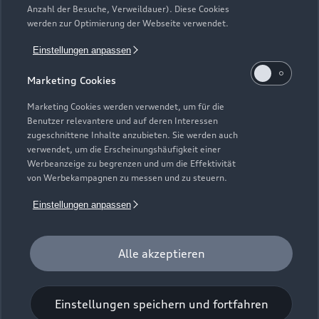
Mietfahrzeuge der Marke Audi, die in der Erstverwendung über
Anzahl der Besuche, Verweildauer). Diese Cookies
werden zur Optimierung der Webseite verwendet.
externe Mietwagengesellschaften wie bspw. EURO-Leasing
GmbH vermietet wurden. Detaillierte Hinweise finden Sie
Einstellungen anpassen
unter https://www.audi.de/junge-gebrauchtwagen.
Marketing Cookies
7
Audi Anschlussgarantie bereits enthalten in Audi
Werksdienstwagen und Audi Mietfahrzeugen gemäß
Marketing Cookies werden verwendet, um für die
Benutzer relevantere und auf deren Interessen
Bedingungen der AUDI AG, Ingolstadt.
zugeschnittene Inhalte anzubieten. Sie werden auch
verwendet, um die Erscheinungshäufigkeit einer
8
Versicherungsleistungen werden durch den Audi
Werbeanzeige zu begrenzen und um die Effektivität
VersicherungsService, Zweigniederlassung der Volkswagen
von Werbekampagnen zu messen und zu steuern.
Versicherungsdienst GmbH, Gifhorner Str. 57, 38112
Braunschweig, vermittelt und von der Volkswagen
Einstellungen anpassen
Autoversicherung AG, Gifhorner Str. 57, 38112 Braunschweig,
als Risikoträger erbracht. Gültig für Privatkunden und
Alle akzeptieren
gewerbliche Einzelabnehmer, die einen Pkw (ohne Vermietung)
zulassen. In Kombination mit Leasing nur für Privatkunden
erhältlich. Maßgeblich sind die Versicherungsbedingungen und
Einstellungen speichern und fortfahren
Zusatzvereinbarungen der Volkswagen Autoversicherung AG.