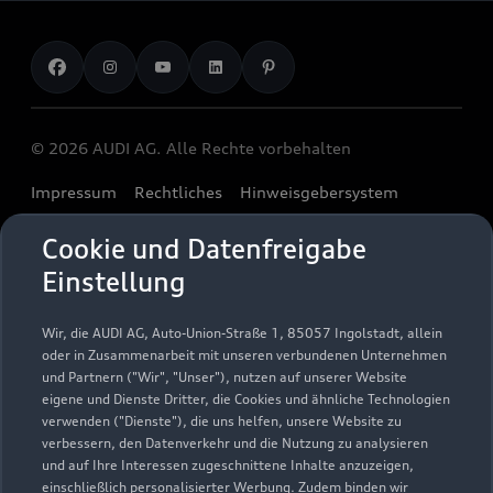
Garantie
Händlersuche
Aktionen & Angebote
Unternehmen
Audi digital services
Audi Code
Geschäftskunden
Karriere
myAudi
Häufige Fragen (FAQ)
Investor Relations
© 2026 AUDI AG. Alle Rechte vorbehalten
Audi Online Beratung
Presse & Media Center
Impressum
Rechtliches
Hinweisgebersystem
Online-Terminvereinbarung
Datenschutz
Datenschutzinformation
Cookie-Einstellungen
Cookie und Datenfreigabe
Servicekontakt
Cookie-Richtlinie
Barrierefreiheit
Audi erleben
Einstellung
Digital Services Act
EU Data Act
Bordbuch & Bedienungsanleitungen
Newsletter
Verträge kündigen
Wir, die AUDI AG, Auto-Union-Straße 1, 85057 Ingolstadt, allein
oder in Zusammenarbeit mit unseren verbundenen Unternehmen
1
Ein Service der AUTOHAUSEN® AG, In der Spöck 4, 77656
und Partnern ("Wir", "Unser"), nutzen auf unserer Website
Offenburg in Kooperation mit unseren Audi Partnern.
eigene und Dienste Dritter, die Cookies und ähnliche Technologien
verwenden ("Dienste"), die uns helfen, unsere Website zu
2
Der gezeigte Ankaufswert spiegelt den aktuellen Ankaufswert
verbessern, den Datenverkehr und die Nutzung zu analysieren
und auf Ihre Interessen zugeschnittene Inhalte anzuzeigen,
Ihres Gebrauchten für den Ankauf oder die Inzahlungnahme
einschließlich personalisierter Werbung. Zudem binden wir