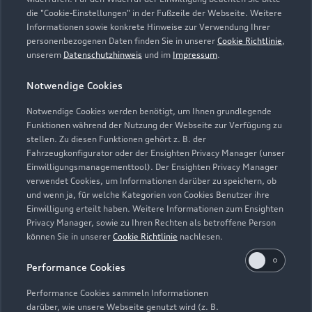
abgedeckt werden. Sie wird für einen Tag je Wartung oder
die "Cookie-Einstellungen" in der Fußzeile der Webseite. Weitere
Informationen sowie konkrete Hinweise zur Verwendung Ihrer
Inspektion gewährt.
personenbezogenen Daten finden Sie in unserer
Cookie Richtlinie
,
unserem
Datenschutzhinweis
und im
Impressum
.
5
Dieses Angebot ergänzt die in den Fahrzeugen enthaltene Audi
Anschlussgarantie der AUDI AG, Ingolstadt, um die
Notwendige Cookies
Dienstleistung Inspektion und Verschleiß der Audi Leasing,
Zweigniederlassung der Volkswagen Leasing GmbH,
Notwendige Cookies werden benötigt, um Ihnen grundlegende
Braunschweig. Nur für Audi Werksdienstwagen und Audi
Funktionen während der Nutzung der Webseite zur Verfügung zu
stellen. Zu diesen Funktionen gehört z. B. der
Mietfahrzeuge mit einer Audi Anschlussgarantie bis zu einem
Fahrzeugkonfigurator oder der Ensighten Privacy Manager (unser
Fahrzeugalter von 24 Monaten und 30.000 km
Einwilligungsmanagementtool). Der Ensighten Privacy Manager
Gesamtfahrleistung (Stichtag: Datum der Ummeldung auf den
verwendet Cookies, um Informationen darüber zu speichern, ob
neuen Gebrauchtwagenkunden). Für private und gewerbliche
und wenn ja, für welche Kategorien von Cookies Benutzer ihre
Einzelabnehmer sowie ausge wählte Sonderabnehmer.
Einwilligung erteilt haben. Weitere Informationen zum Ensighten
Privacy Manager, sowie zu Ihren Rechten als betroffene Person
6
Junge Gebrauchtwagen sind ehemalige Audi Mietfahrzeuge
können Sie in unserer
Cookie Richtlinie
nachlesen.
(AMF) oder Audi Werksdienstwagen (WDW) der AUDI AG mit
Performance Cookies
einem Fahrzeugalter von max. 24 Monaten nach
Erstzulassung, die über das Audi Handelsnetz vertrieben
Performance Cookies sammeln Informationen
werden. Ausgenommen hiervon sind händlereigene
darüber, wie unsere Webseite genutzt wird (z. B.